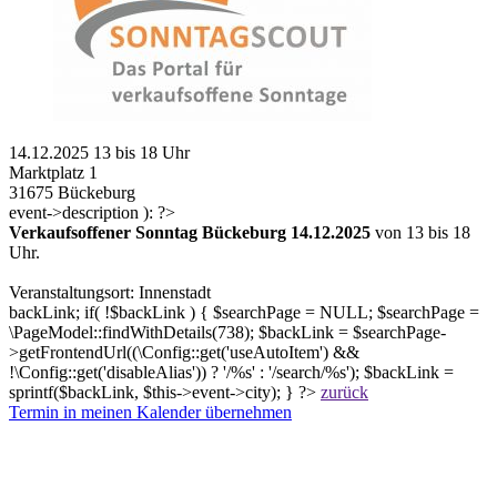
14.12.2025 13 bis 18 Uhr
Marktplatz 1
31675 Bückeburg
event->description ): ?>
Verkaufsoffener Sonntag Bückeburg 14.12.2025
von 13 bis 18
Uhr.
Veranstaltungsort: Innenstadt
backLink; if( !$backLink ) { $searchPage = NULL; $searchPage =
\PageModel::findWithDetails(738); $backLink = $searchPage-
>getFrontendUrl((\Config::get('useAutoItem') &&
!\Config::get('disableAlias')) ? '/%s' : '/search/%s'); $backLink =
sprintf($backLink, $this->event->city); } ?>
zurück
Termin in meinen Kalender übernehmen