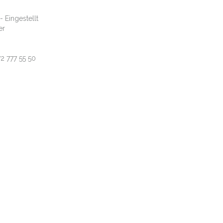
Eingestellt
er
72 777 55 50