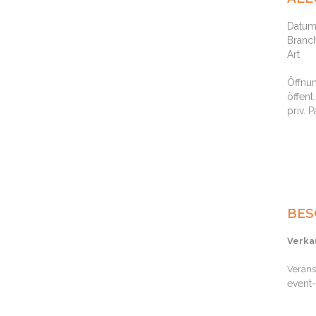
Datum
Branc
Art
Öffnu
öffent
priv. 
BES
Verka
Verans
event-