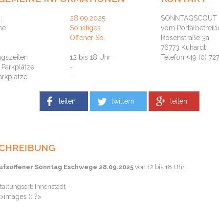
:
28.09.2025
SONNTAGSCOUT - 
he
Sonstiges
vom Portalbetreib
Offener So.
Rosenstraße 3a
76773 Kuhardt
ngszeiten
12 bis 18 Uhr
Telefon +49 (0) 72
. Parkplätze
-
Parkplätze
-
teilen
twittern
teilen
CHREIBUNG
ufsoffener Sonntag Eschwege 28.09.2025
von 12 bis 18 Uhr.
taltungsort: Innenstadt
>images ): ?>