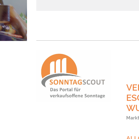
VE
ES
WU
Markt
ALL