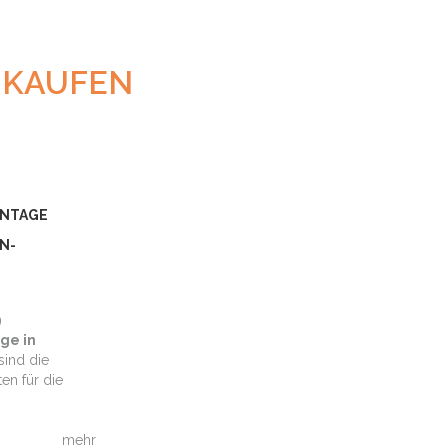
NKAUFEN
NNTAGE
N-
9
ge in
 sind die
en für die
mehr