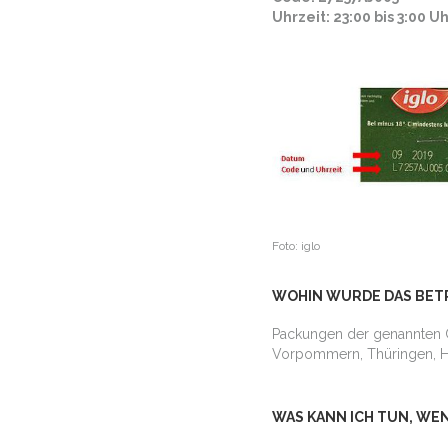
Uhrzeit: 23:00 bis 3:00 U
Foto: iglo
WOHIN WURDE DAS BET
Packungen der genannten C
Vorpommern, Thüringen, He
WAS KANN ICH TUN, WE