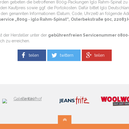
rden gebeten die betroffenen 800g-Packungen Iglo Rahm-Spinat zu e
 den Kaufpreis sowie ggf. die Portokosten. Dafür bittet Iglo Deutsch
 den genannten Informationen (Datum, Code, Uhrzeit) an folgende Ad
ervice „800g - iglo Rahm-Spinat“,
Osterbekstraße 90c, 22083
st der Hersteller unter der
gebührenfreien Servicenummer 0800-
sch zu erreichen.
teilen
twittern
teilen