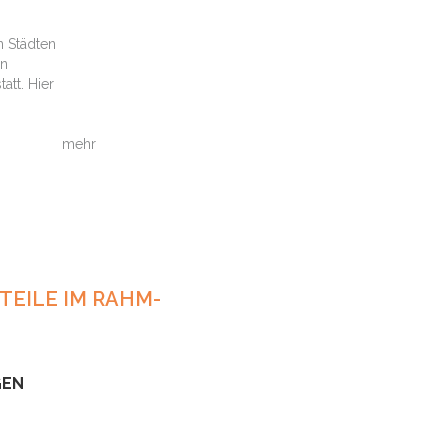
n Städten
in
att. Hier
mehr
TEILE IM RAHM-
GEN