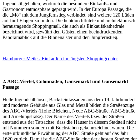
Jugendstil gehalten, wodurch die besondere Einkaufs- und
Gastronomieatmosphäre geprägt wird. In der Europa Passage, die
die „Mö“ mit dem Jungfernstieg verbindet, sind weitere 120 Läden
auf fünf Etagen zu finden. Die lichtdurchflutete und architektonisch
herausragende Shoppingmall, die auch als Einkaufskathedrale
bezeichnet wird, gewährt den Gästen einen beeindruckenden
Panoramablick auf die Binnenalster und den Jungfernstieg.
Hamburger Meile - Einkaufen im längsten Shoppingcenter
2. ABC-Viertel, Colonnaden, Gänsemarkt und Gänsemarkt
Passage
Helle Jugendstilhäuser, Backsteinfassaden aus dem 19. Jahrhundert
und moderne Gebäude aus Glas und Metall bilden die Straßenzüge
des ABC-Viertels (Hohe Bleichen, Neue ABC-Straße, ABC-Straße
und Amelungstraße). Der Name des Viertels bzw. der Straßen
entstand aus der Tatsachse, dass die Häuser in diesem Stadtteil nicht
mit Nummern sondern mit Buchstaben gekennzeichnet waren. Die
erste urkundliche Erwähnung der ABC-Straße geht auf das Jahr
1620 zurück. Damit ist die ABC-Straße eine der ältesten Straßen der