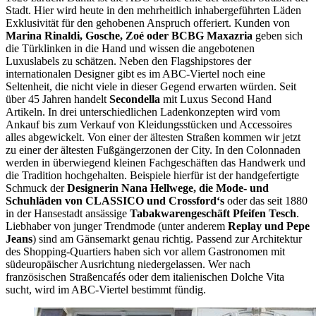
Stadt. Hier wird heute in den mehrheitlich inhabergeführten Läden
Exklusivität für den gehobenen Anspruch offeriert. Kunden von
Marina Rinaldi, Gosche, Zoé oder BCBG Maxazria
geben sich
die Türklinken in die Hand und wissen die angebotenen
Luxuslabels zu schätzen. Neben den Flagshipstores der
internationalen Designer gibt es im ABC-Viertel noch eine
Seltenheit, die nicht viele in dieser Gegend erwarten würden. Seit
über 45 Jahren handelt
Secondella
mit Luxus Second Hand
Artikeln. In drei unterschiedlichen Ladenkonzepten wird vom
Ankauf bis zum Verkauf von Kleidungsstücken und Accessoires
alles abgewickelt. Von einer der ältesten Straßen kommen wir jetzt
zu einer der ältesten Fußgängerzonen der City. In den Colonnaden
werden in überwiegend kleinen Fachgeschäften das Handwerk und
die Tradition hochgehalten. Beispiele hierfür ist der handgefertigte
Schmuck der
Designerin Nana Hellwege, die Mode- und
Schuhläden von CLASSICO
und Crossford‘s
oder das seit 1880
in der Hansestadt ansässige
Tabakwarengeschäft Pfeifen Tesch
.
Liebhaber von junger Trendmode (unter anderem
Replay und Pepe
Jeans
) sind am Gänsemarkt genau richtig. Passend zur Architektur
des Shopping-Quartiers haben sich vor allem Gastronomen mit
südeuropäischer Ausrichtung niedergelassen. Wer nach
französischen Straßencafés oder dem italienischen Dolche Vita
sucht, wird im ABC-Viertel bestimmt fündig.