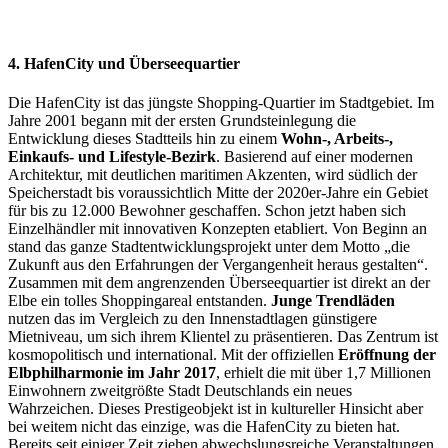
4. HafenCity und Überseequartier
Die HafenCity ist das jüngste Shopping-Quartier im Stadtgebiet. Im
Jahre 2001 begann mit der ersten Grundsteinlegung die
Entwicklung dieses Stadtteils hin zu einem
Wohn-, Arbeits-,
Einkaufs- und Lifestyle-Bezirk
. Basierend auf einer modernen
Architektur, mit deutlichen maritimen Akzenten, wird südlich der
Speicherstadt bis voraussichtlich Mitte der 2020er-Jahre ein Gebiet
für bis zu 12.000 Bewohner geschaffen. Schon jetzt haben sich
Einzelhändler mit innovativen Konzepten etabliert. Von Beginn an
stand das ganze Stadtentwicklungsprojekt unter dem Motto „die
Zukunft aus den Erfahrungen der Vergangenheit heraus gestalten“.
Zusammen mit dem angrenzenden Überseequartier ist direkt an der
Elbe ein tolles Shoppingareal entstanden.
Junge Trendläden
nutzen das im Vergleich zu den Innenstadtlagen günstigere
Mietniveau, um sich ihrem Klientel zu präsentieren. Das Zentrum ist
kosmopolitisch und international. Mit der offiziellen
Eröffnung der
Elbphilharmonie im Jahr 2017
, erhielt die mit über 1,7 Millionen
Einwohnern zweitgrößte Stadt Deutschlands ein neues
Wahrzeichen. Dieses Prestigeobjekt ist in kultureller Hinsicht aber
bei weitem nicht das einzige, was die HafenCity zu bieten hat.
Bereits seit einiger Zeit ziehen abwechslungsreiche Veranstaltungen