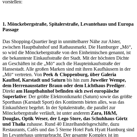
vorstellen:
1. Mönckebergstraße, Spitalerstraße, Levantehaus und Europa
Passage
Das Shopping-Quartier liegt in unmittelbarer Nähe zur Alster,
zwischen Hauptbahnhof und Rathausmarkt. Die Hamburger „Mö“,
so wird die Mönckebergstraße von den Einheimischen genannt, ist
die bekannteste Einkaufsstraße der Stadt. Mit der höchsten Dichte
an Geschäften ist die „Mö“ auch die Haupteinkaufsstraße der
Hansestadt. Alle großen Marken sind mit ihren Kaufhäusern in der
„Mö“ vertreten. Von
Peek & Cloppenburg, über Galeria
Kaufhof, Karstadt und Saturn
bis hin zum
Juwelier Wempe,
dem Herrenausstatter Braun
oder dem Lichthaus Prediger
.
Direkt
am Hauptbahnhof befinden sich zwei europäische
Superlative
: Der größte Elektronikmarkt (Saturn) sowie das größte
Sporthaus (Karstadt Sport) des Kontinents bieten alles, was das
Einkaufsherz begehrt. In der Spitalerstraße, die parallel zur
Mönckebergstraße verläuft, ist unter anderem
Zara, H&M,
Douglas, Optik Weser, der Lego Store, das Schuhhaus Görtz
und Thalia
zuhause. Rund 40 Einzelhandelsgeschäfte, dazu
Restaurants, Cafés und das 5 Sterne Hotel Park Hyatt Hamburg sind
Im Levantehaus untergebracht. Der gesamte Komplex ist im