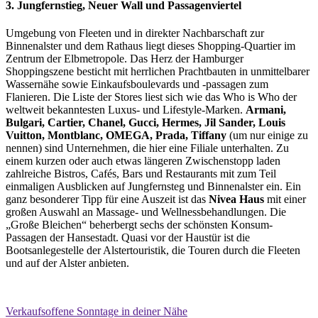
3. Jungfernstieg, Neuer Wall und Passagenviertel
Umgebung von Fleeten und in direkter Nachbarschaft zur
Binnenalster und dem Rathaus liegt dieses Shopping-Quartier im
Zentrum der Elbmetropole. Das Herz der Hamburger
Shoppingszene besticht mit herrlichen Prachtbauten in unmittelbarer
Wassernähe sowie Einkaufsboulevards und -passagen zum
Flanieren. Die Liste der Stores liest sich wie das Who is Who der
weltweit bekanntesten Luxus- und Lifestyle-Marken.
Armani,
Bulgari, Cartier, Chanel, Gucci, Hermes, Jil Sander,
Louis
Vuitton, Montblanc, OMEGA, Prada, Tiffany
(um nur einige zu
nennen) sind Unternehmen, die hier eine Filiale unterhalten. Zu
einem kurzen oder auch etwas längeren Zwischenstopp laden
zahlreiche Bistros, Cafés, Bars und Restaurants mit zum Teil
einmaligen Ausblicken auf Jungfernsteg und Binnenalster ein. Ein
ganz besonderer Tipp für eine Auszeit ist das
Nivea Haus
mit einer
großen Auswahl an Massage- und Wellnessbehandlungen. Die
„Große Bleichen“ beherbergt sechs der schönsten Konsum-
Passagen der Hansestadt. Quasi vor der Haustür ist die
Bootsanlegestelle der Alstertouristik, die Touren durch die Fleeten
und auf der Alster anbieten.
Verkaufsoffene Sonntage in deiner Nähe