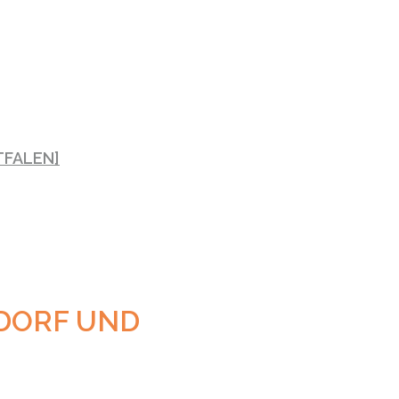
TFALEN]
DORF UND