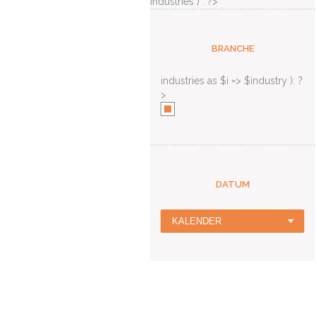
industries ) : ?>
BRANCHE
industries as $i => $industry ): ?
>
DATUM