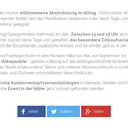
en ist eine
willkommene Abwechslung im Alltag
. Vollkommen str
eunden treffen und das Markttreiben bestaunen oder diese Tage zum 
stens geeignet.
ping-Gelegenheiten mehrmals im Jahr.
Zwischen 13 und 18 Uhr
kann 
ucher nutzen diese Tage und genießen
das besondere Einkaufserle
tzt der Einzelhandel zusätzliche Anreize und für Kinder gibt es in 
nd Feiertage finden in den Monaten März bis Mai und September bis D
e Höhepunkte
- gerade in Bezug auf das außergewöhnliche Ambient
ie Städte in besonderer Weise und weiterer Adventsschmuck in Komb
deln und Glühwein komplettieren diese Eindrücke.
eiche Sonderverkaufsveranstaltungen
in kleineren Städten und G
chste
Event in der Nähe
ganz schnell gefunden werden.
teilen
twittern
teilen