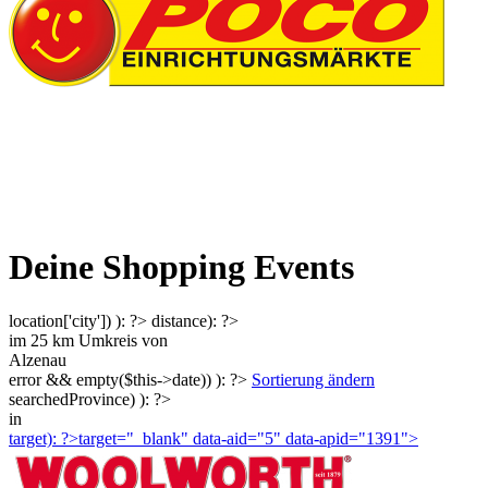
Deine Shopping Events
location['city']) ): ?>
distance): ?>
im
25
km Umkreis von
Alzenau
error && empty($this->date)) ): ?>
Sortierung ändern
searchedProvince) ): ?>
in
target): ?>target="_blank"
data-aid="5" data-apid="1391">