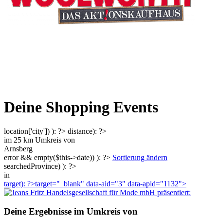
Deine Shopping Events
location['city']) ): ?>
distance): ?>
im
25
km Umkreis von
Arnsberg
error && empty($this->date)) ): ?>
Sortierung ändern
searchedProvince) ): ?>
in
target): ?>target="_blank"
data-aid="3" data-apid="1132">
präsentiert:
Deine Ergebnisse im Umkreis von