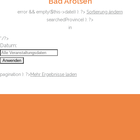
Bad Arolsen
error && empty($this->date)) ): ?>
Sortierung ändern
searchedProvince) ): ?>
in
*/?>
Datum:
Anwenden
pagination ): ?>
Mehr Ergebnisse laden