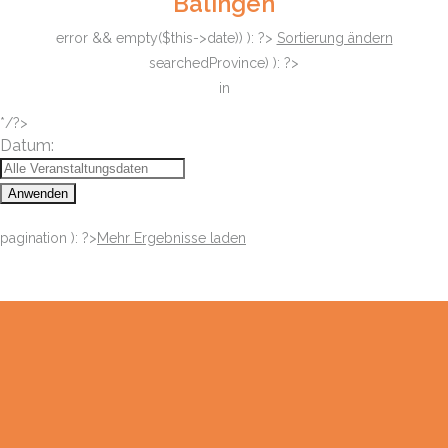
Balingen
error && empty($this->date)) ): ?>
Sortierung ändern
searchedProvince) ): ?>
in
*/?>
Datum:
Anwenden
pagination ): ?>
Mehr Ergebnisse laden