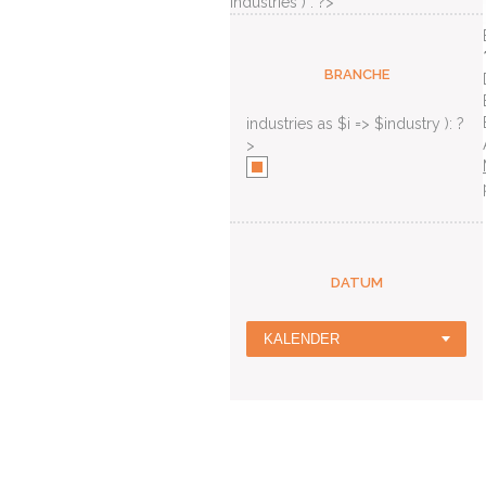
industries ) : ?>
BRANCHE
industries as $i => $industry ): ?
>
DATUM