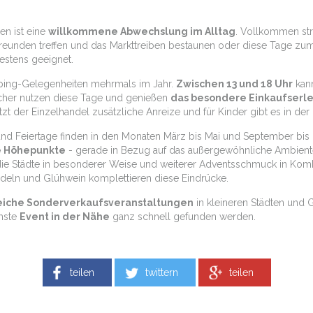
en ist eine
willkommene Abwechslung im Alltag
. Vollkommen str
eunden treffen und das Markttreiben bestaunen oder diese Tage zum 
stens geeignet.
ping-Gelegenheiten mehrmals im Jahr.
Zwischen 13 und 18 Uhr
kann
ucher nutzen diese Tage und genießen
das besondere Einkaufserle
tzt der Einzelhandel zusätzliche Anreize und für Kinder gibt es in 
nd Feiertage finden in den Monaten März bis Mai und September bis D
e Höhepunkte
- gerade in Bezug auf das außergewöhnliche Ambient
ie Städte in besonderer Weise und weiterer Adventsschmuck in Komb
deln und Glühwein komplettieren diese Eindrücke.
eiche Sonderverkaufsveranstaltungen
in kleineren Städten und G
chste
Event in der Nähe
ganz schnell gefunden werden.
teilen
twittern
teilen