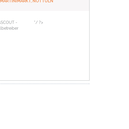
 MARTINIMARKT, NOTTULN
SCOUT -
*/ ?>
lbetreiber