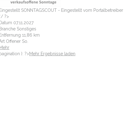
Eingestellt
SONNTAGSCOUT - Eingestellt vom Portalbetreiber
*/ ?>
Datum
07.11.2027
Branche
Sonstiges
Entfernung
11,86 km
Art
Offener So.
Mehr
pagination ): ?>
Mehr Ergebnisse laden