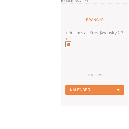
industries ) : ?>
BRANCHE
industries as $i => $industry ): ?
>
DATUM