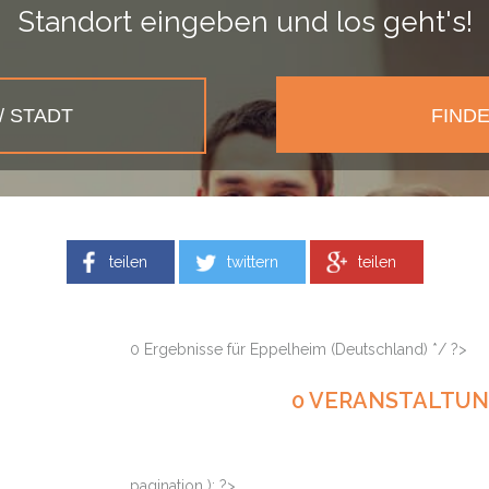
Standort eingeben und los geht's!
teilen
twittern
teilen
0 Ergebnisse für Eppelheim (Deutschland) */ ?>
0 VERANSTALTU
pagination ): ?>