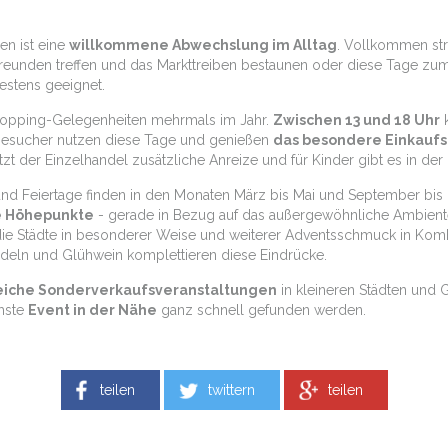
en ist eine
willkommene Abwechslung im Alltag
. Vollkommen str
eunden treffen und das Markttreiben bestaunen oder diese Tage zum 
stens geeignet.
Shopping-Gelegenheiten mehrmals im Jahr.
Zwischen 13 und 18 Uhr
k
 Besucher nutzen diese Tage und genießen
das besondere Einkaufs
tzt der Einzelhandel zusätzliche Anreize und für Kinder gibt es in 
nd Feiertage finden in den Monaten März bis Mai und September bis D
e Höhepunkte
- gerade in Bezug auf das außergewöhnliche Ambient
ie Städte in besonderer Weise und weiterer Adventsschmuck in Komb
deln und Glühwein komplettieren diese Eindrücke.
eiche Sonderverkaufsveranstaltungen
in kleineren Städten und G
chste
Event in der Nähe
ganz schnell gefunden werden.
teilen
twittern
teilen