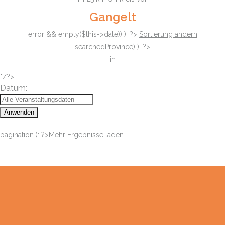
Gangelt
error && empty($this->date)) ): ?>
Sortierung ändern
searchedProvince) ): ?>
in
*/?>
Datum:
Anwenden
pagination ): ?>
Mehr Ergebnisse laden