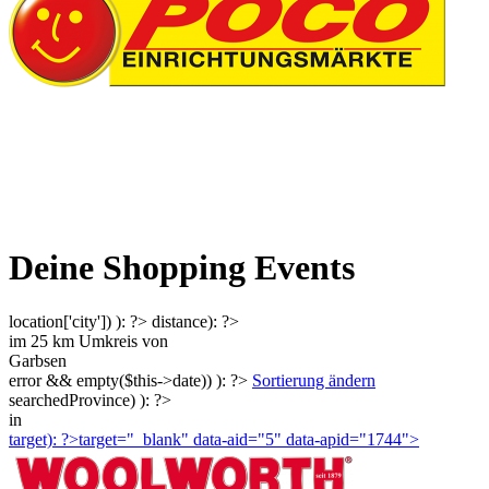
Deine Shopping Events
location['city']) ): ?>
distance): ?>
im
25
km Umkreis von
Garbsen
error && empty($this->date)) ): ?>
Sortierung ändern
searchedProvince) ): ?>
in
target): ?>target="_blank"
data-aid="5" data-apid="1744">