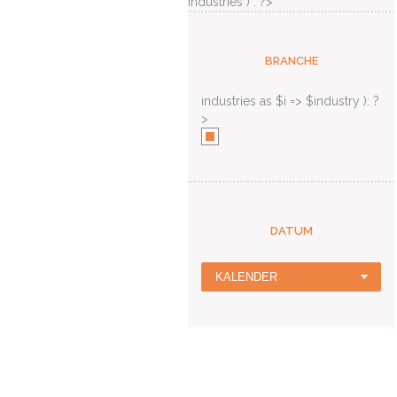
industries ) : ?>
BRANCHE
industries as $i => $industry ): ?
>
DATUM