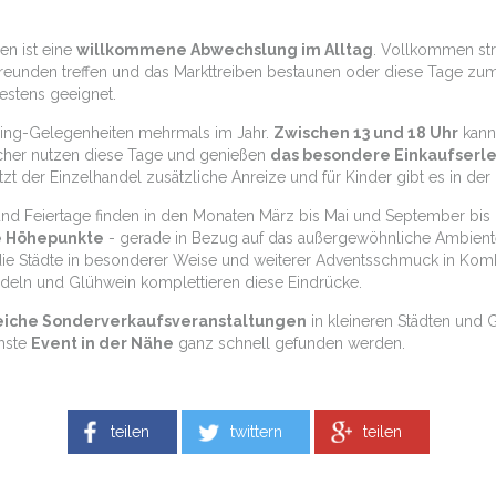
en ist eine
willkommene Abwechslung im Alltag
. Vollkommen str
eunden treffen und das Markttreiben bestaunen oder diese Tage zum 
stens geeignet.
ping-Gelegenheiten mehrmals im Jahr.
Zwischen 13 und 18 Uhr
kann 
ucher nutzen diese Tage und genießen
das besondere Einkaufserle
tzt der Einzelhandel zusätzliche Anreize und für Kinder gibt es in 
nd Feiertage finden in den Monaten März bis Mai und September bis D
e Höhepunkte
- gerade in Bezug auf das außergewöhnliche Ambient
ie Städte in besonderer Weise und weiterer Adventsschmuck in Komb
deln und Glühwein komplettieren diese Eindrücke.
eiche Sonderverkaufsveranstaltungen
in kleineren Städten und G
chste
Event in der Nähe
ganz schnell gefunden werden.
teilen
twittern
teilen