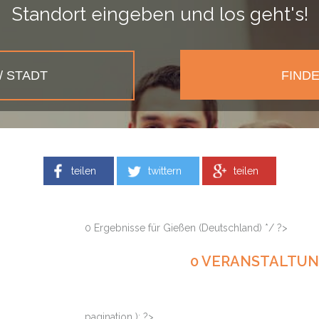
Standort eingeben und los geht's!
teilen
twittern
teilen
0 Ergebnisse für Gießen (Deutschland) */ ?>
0 VERANSTALTU
pagination ): ?>