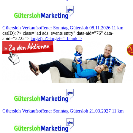
Gütersloh
Verkaufsoffener Sonntag Gütersloh
08.11.2026
11 km
cssID): ?>
class="ad ads_events entry" data-aid="76" data-
apid="2222">
target): ?>target="_blank"
>
Gütersloh
Verkaufsoffener Sonntag Gütersloh
21.03.2027
11 km