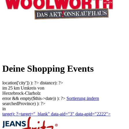
Deine Shopping Events
location['city']) ): ?>
distance): ?>
im
25
km Umkreis von
Herzebrock-Clarholz
error && empty($this->date)) ): ?>
Sortierung ändern
searchedProvince) ): ?>
in
target): ?>target="_blank"
data-aid="3" data-apid="2222">