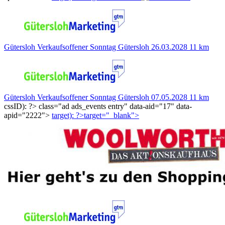
Gütersloh
Verkaufsoffener Sonntag Gütersloh
26.03.2028
11 km
Gütersloh
Verkaufsoffener Sonntag Gütersloh
07.05.2028
11 km
cssID): ?>
class="ad ads_events entry" data-aid="17" data-
apid="2222">
target): ?>target="_blank"
>