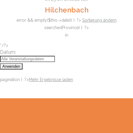
Hilchenbach
error && empty($this->date)) ): ?>
Sortierung ändern
searchedProvince) ): ?>
in
*/?>
Datum:
Anwenden
pagination ): ?>
Mehr Ergebnisse laden