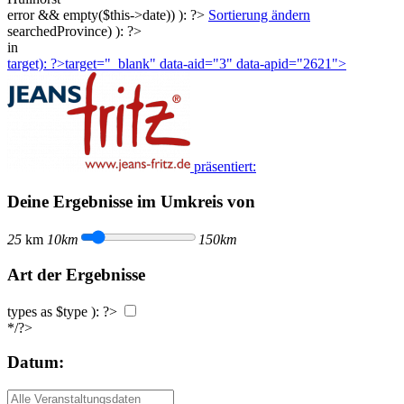
error && empty($this->date)) ): ?>
Sortierung ändern
searchedProvince) ): ?>
in
target): ?>target="_blank"
data-aid="3" data-apid="2621">
präsentiert:
Deine Ergebnisse im Umkreis von
25
km
10km
150km
Art der Ergebnisse
types as $type ): ?>
*/?>
Datum: