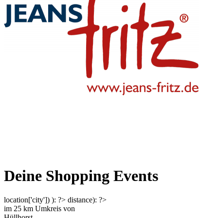
Deine Shopping Events
location['city']) ): ?>
distance): ?>
im
25
km Umkreis von
Hüllhorst