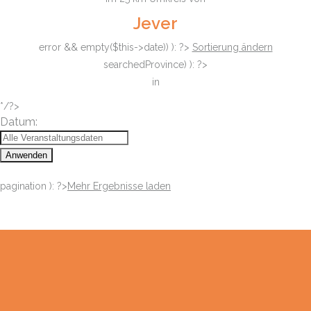
Jever
error && empty($this->date)) ): ?>
Sortierung ändern
searchedProvince) ): ?>
in
*/?>
Datum:
Anwenden
pagination ): ?>
Mehr Ergebnisse laden