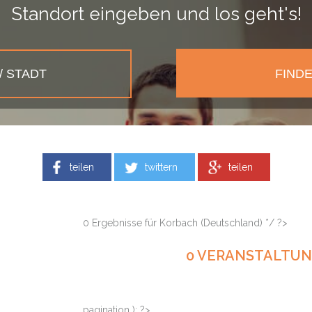
Standort eingeben und los geht's!
teilen
twittern
teilen
0 Ergebnisse für Korbach (Deutschland) */ ?>
0 VERANSTALTU
pagination ): ?>