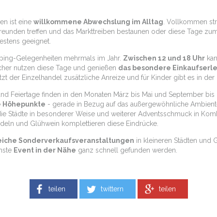
en ist eine
willkommene Abwechslung im Alltag
. Vollkommen str
eunden treffen und das Markttreiben bestaunen oder diese Tage zum 
stens geeignet.
pping-Gelegenheiten mehrmals im Jahr.
Zwischen 12 und 18 Uhr
kan
ucher nutzen diese Tage und genießen
das besondere Einkaufserle
tzt der Einzelhandel zusätzliche Anreize und für Kinder gibt es in 
nd Feiertage finden in den Monaten März bis Mai und September bis D
e Höhepunkte
- gerade in Bezug auf das außergewöhnliche Ambient
ie Städte in besonderer Weise und weiterer Adventsschmuck in Komb
deln und Glühwein komplettieren diese Eindrücke.
eiche Sonderverkaufsveranstaltungen
in kleineren Städten und G
chste
Event in der Nähe
ganz schnell gefunden werden.
teilen
twittern
teilen