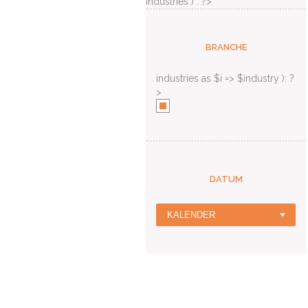
industries ) : ?>
BRANCHE
industries as $i => $industry ): ?
>
DATUM