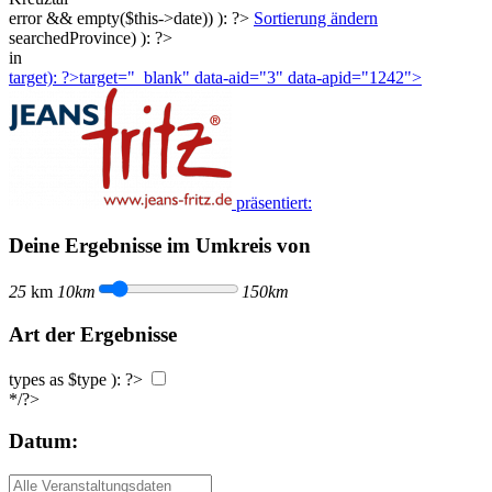
error && empty($this->date)) ): ?>
Sortierung ändern
searchedProvince) ): ?>
in
target): ?>target="_blank"
data-aid="3" data-apid="1242">
präsentiert:
Deine Ergebnisse im Umkreis von
25
km
10km
150km
Art der Ergebnisse
types as $type ): ?>
*/?>
Datum: