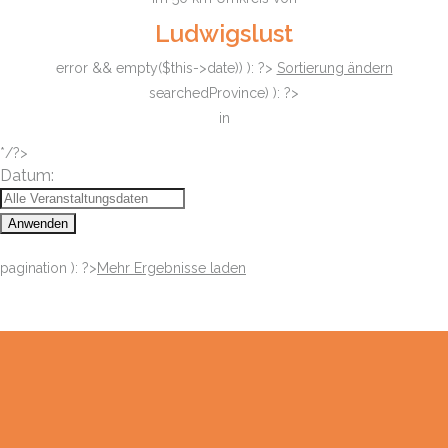
Ludwigslust
error && empty($this->date)) ): ?>
Sortierung ändern
searchedProvince) ): ?>
in
*/?>
Datum:
Anwenden
pagination ): ?>
Mehr Ergebnisse laden