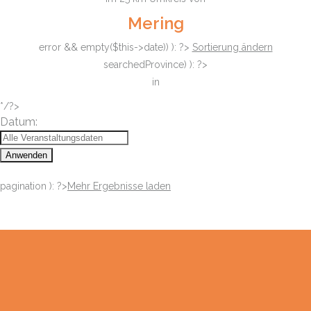
Mering
error && empty($this->date)) ): ?>
Sortierung ändern
searchedProvince) ): ?>
in
*/?>
Datum:
Anwenden
pagination ): ?>
Mehr Ergebnisse laden