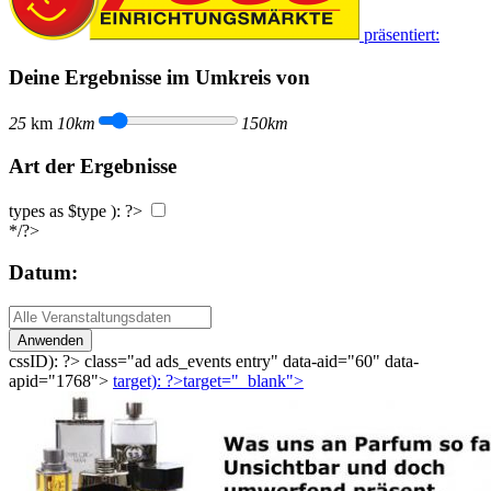
präsentiert:
Deine Ergebnisse im Umkreis von
25
km
10km
150km
Art der Ergebnisse
types as $type ): ?>
*/?>
Datum:
Anwenden
cssID): ?>
class="ad ads_events entry" data-aid="60" data-
apid="1768">
target): ?>target="_blank"
>