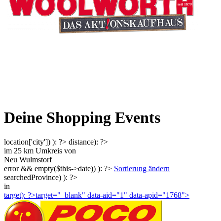
Deine Shopping Events
location['city']) ): ?>
distance): ?>
im
25
km Umkreis von
Neu Wulmstorf
error && empty($this->date)) ): ?>
Sortierung ändern
searchedProvince) ): ?>
in
target): ?>target="_blank"
data-aid="1" data-apid="1768">