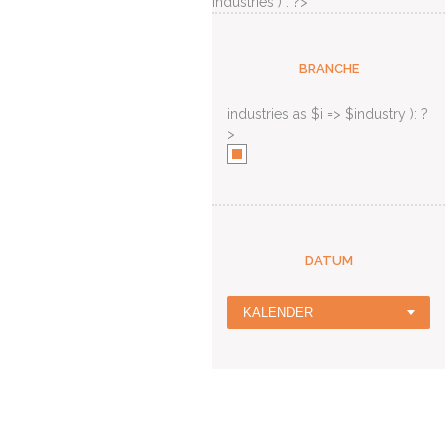
industries ) : ?>
BRANCHE
industries as $i => $industry ): ?
>
DATUM