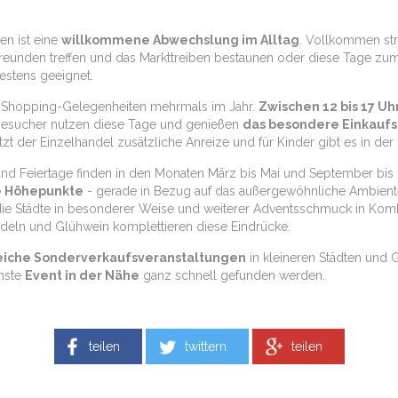
en ist eine
willkommene Abwechslung im Alltag
. Vollkommen str
eunden treffen und das Markttreiben bestaunen oder diese Tage zum 
stens geeignet.
e Shopping-Gelegenheiten mehrmals im Jahr.
Zwischen 12 bis 17 Uh
 Besucher nutzen diese Tage und genießen
das besondere Einkaufs
tzt der Einzelhandel zusätzliche Anreize und für Kinder gibt es in 
nd Feiertage finden in den Monaten März bis Mai und September bis D
e Höhepunkte
- gerade in Bezug auf das außergewöhnliche Ambient
ie Städte in besonderer Weise und weiterer Adventsschmuck in Komb
deln und Glühwein komplettieren diese Eindrücke.
eiche Sonderverkaufsveranstaltungen
in kleineren Städten und G
chste
Event in der Nähe
ganz schnell gefunden werden.
teilen
twittern
teilen