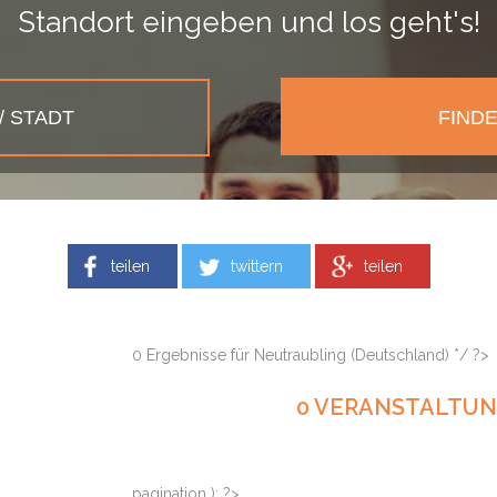
Standort eingeben und los geht's!
teilen
twittern
teilen
0 Ergebnisse für Neutraubling (Deutschland) */ ?>
0 VERANSTALTU
pagination ): ?>