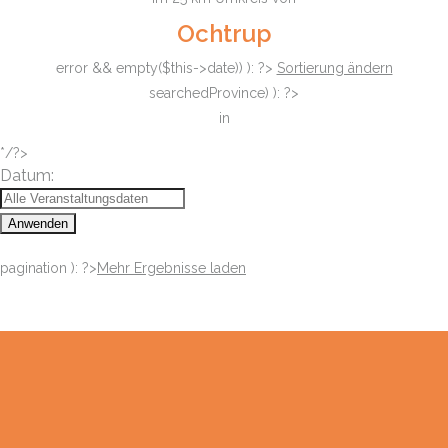
Ochtrup
error && empty($this->date)) ): ?>
Sortierung ändern
searchedProvince) ): ?>
in
*/?>
Datum:
Anwenden
pagination ): ?>
Mehr Ergebnisse laden