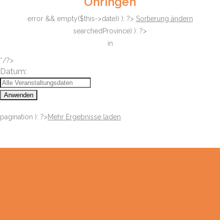
Öhringen
error && empty($this->date)) ): ?>
Sortierung ändern
searchedProvince) ): ?>
in
*/?>
Datum:
Anwenden
pagination ): ?>
Mehr Ergebnisse laden