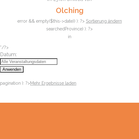
Olching
error && empty($this->date)) ): ?>
Sortierung ändern
searchedProvince) ): ?>
in
*/?>
Datum:
Anwenden
pagination ): ?>
Mehr Ergebnisse laden