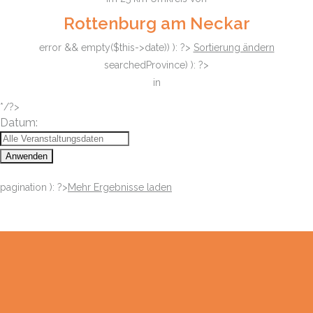
Rottenburg am Neckar
error && empty($this->date)) ): ?>
Sortierung ändern
searchedProvince) ): ?>
in
*/?>
Datum:
Anwenden
pagination ): ?>
Mehr Ergebnisse laden