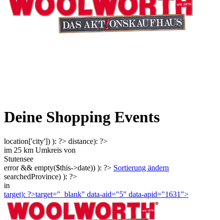
Deine Shopping Events
location['city']) ): ?>
distance): ?>
im
25
km Umkreis von
Stutensee
error && empty($this->date)) ): ?>
Sortierung ändern
searchedProvince) ): ?>
in
target): ?>target="_blank"
data-aid="5" data-apid="1631">