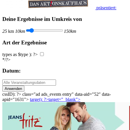
präsentiert:
Deine Ergebnisse im Umkreis von
25
km
10km
150km
Art der Ergebnisse
types as $type ): ?>
*/?>
Datum:
Anwenden
cssID): ?>
class="ad ads_events entry" data-aid="52" data-
apid="1631">
target): ?>target="_blank"
>