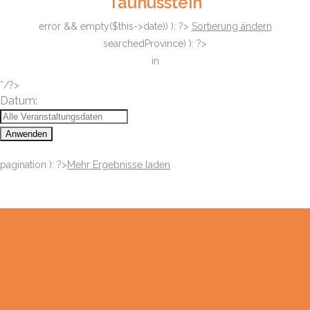
Taunusstein
error && empty($this->date)) ): ?>
Sortierung ändern
searchedProvince) ): ?>
in
*/?>
Datum:
Anwenden
pagination ): ?>
Mehr Ergebnisse laden